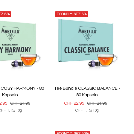
EZ 8%
ECONOMISEZ 8%
e COSY HARMONY - 80
Tee Bundle CLASSIC BALANCE -
Kapseln
80 Kapseln
Prix
Prix
Prix
2.95
CHF 24.95
CHF 22.95
CHF 24.95
CHF 1.15
/
10
g
CHF 1.15
/
10
g
normal
de
normal
vente
ECONOMISEZ 80%