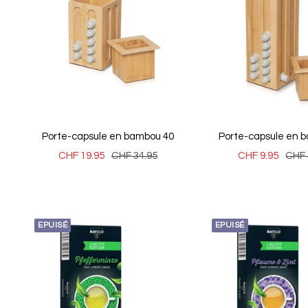
Porte-capsule en bambou 40
Porte-capsule en 
Prix
Prix
Prix
Prix
CHF 19.95
CHF 34.95
CHF 9.95
CHF 
de
normal
de
norm
vente
vente
EPUISÉ
EPUISÉ