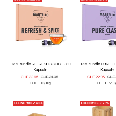
Tee Bundle REFRESH & SPICE - 80
Tee Bundle PURE CL
Kapseln
Kapseln
Prix
Prix
Prix
Prix
CHF 22.95
CHF 24.95
CHF 22.95
CHF 
CHF 1.15
/
10
g
CHF 1.15
/
10
de
normal
de
norm
vente
vente
ECONOMISEZ 43%
ECONOMISEZ 75%