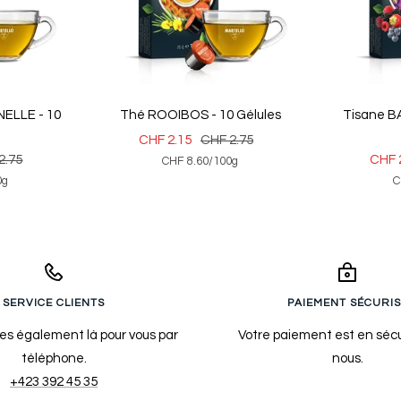
ELLE - 10
Thé ROOIBOS - 10 Gélules
Tisane B
Prix
Prix
CHF 2.15
CHF 2.75
Prix
2.75
CHF 
CHF 8.60
/
100
g
de
normal
0
g
C
al
de
vente
vent
SERVICE CLIENTS
PAIEMENT SÉCURIS
s également là pour vous par
Votre paiement est en sécu
téléphone.
nous.
+423 392 45 35