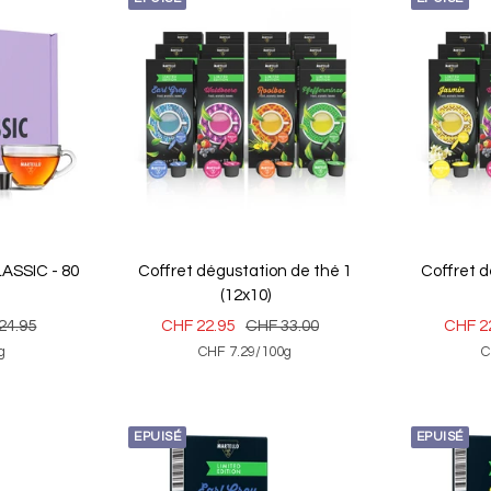
ASSIC - 80
Coffret dégustation de thé 1
Coffret d
(12x10)
Prix
Prix
Prix
24.95
CHF 22.95
CHF 33.00
CHF 2
g
CHF 7.29
/
100
g
C
al
de
normal
de
vente
vente
EPUISÉ
EPUISÉ