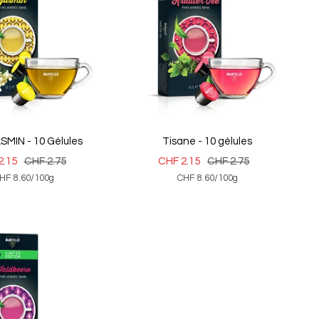
SMIN - 10 Gélules
Tisane - 10 gélules
Prix
Prix
Prix
2.15
CHF 2.75
CHF 2.15
CHF 2.75
HF 8.60
/
100
g
CHF 8.60
/
100
g
normal
de
normal
e
vente