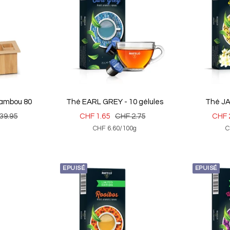
bambou 80
Thé EARL GREY - 10 gélules
Thé JA
Prix
Prix
Prix
39.95
CHF 1.65
CHF 2.75
CHF 
CHF 6.60
/
100
g
C
al
de
normal
de
vente
vent
EPUISÉ
EPUISÉ