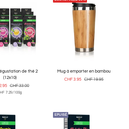
égustation de thé 2
Mug à emporter en bambou
(12x10)
Prix
Prix
CHF 3.95
CHF 19.95
Prix
2.95
CHF 33.00
de
normal
HF 7.29
/
100
g
normal
vente
EPUISÉ