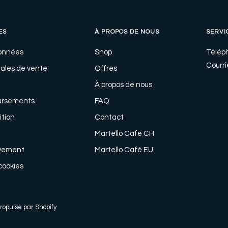
ES
À PROPOS DE NOUS
SERVI
données
Shop
Télép
Courrie
ales de vente
Offres
À propos de nous
ursements
FAQ
ition
Contact
Martello Café CH
yement
Martello Café EU
cookies
opulsé par Shopify