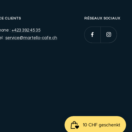
CE CLIENTS
RÉSEAUX SOCIAUX
hone :
+423 392 45 35
l :
service@martello-cafe.ch