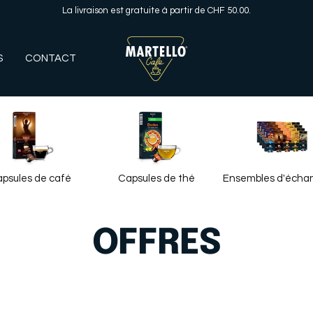
La livraison est gratuite à partir de CHF 50.00.
Martello
S
CONTACT
Café
psules de café
Capsules de thé
Ensembles d'échant
OFFRES