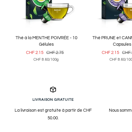
Thé à la MENTHE POIVRÉE - 10
Thé PRUNE et CANN
Gélules
Capsules
Prix
Prix
Prix
Prix
CHF 2.15
CHF 2.75
CHF 2.15
CHF 
CHF 8.60
/
100
g
CHF 8.60
/
10
de
normal
de
norm
vente
vente
LIVRAISON GRATUITE
La livraison est gratuite à partir de CHF
Nous somme
50.00.