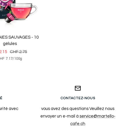
AIES SAUVAGES - 10
gélules
Prix
2.15
CHF 2.75
HF 7.17
/
100
g
normal
e
É
CONTACTEZ-NOUS
rité avec
vous avez des questions Veuillez nous
envoyer un e-mail à
service@martello-
cafe.ch