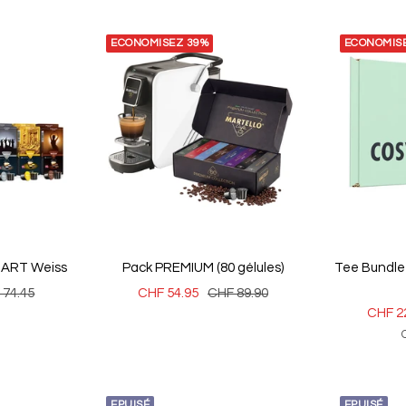
ECONOMISEZ 39%
ECONOMIS
MART Weiss
Pack PREMIUM (80 gélules)
Tee Bundl
Prix
Prix
 74.45
CHF 54.95
CHF 89.90
Prix
CHF 2
mal
de
normal
de
vente
vente
EPUISÉ
EPUISÉ