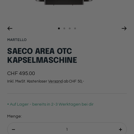
Zur
Zur
Zur
Zur
Slide
Slide
Slide
Slide
MARTELLO
1
2
3
4
SAECO AREA OTC
gehen
gehen
gehen
gehen
KAPSELMASCHINE
Angebotspreis
CHF 495.00
Inkl. MwSt. Kostenloser
Versand
ab CHF 50,-
• Auf Lager - bereits in 2-3 Werktagen bei dir
Menge:
Menge
Menge