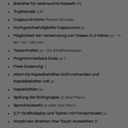
Behälter für verbrauchte Kapseln:
40
Tropfschale:
2,5l
Cappuccinatore:
Pinless Wonder
Hochgeschwindigkeits-Cappuccino:
ja
Möglichkeit der Verwendung von Tassen m.3 Höhen:
ja – h
90-140-160 mm
Tassenhalter:
ja – für 6 Kaffeetassen
Programmierbare Dosis:
ja 7
Freie Dosierung:
1
Alarm für Kapselbehälter nicht vorhanden und
Kapselbehälter voll:
ja
Kapselzähler:
ja
Spülung der Brühgruppe:
ja über Menü
Sprachauswahl:
ja über das Menü
2,7″-Grafikdisplay und Tasten mit Fotosymbolen:
ja
Anzahl der direkten One-Touch-Auswahlen:
8