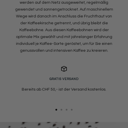
werden auf dem Netz ausgeweitet, regelmäßig
gewendet und sonnengetrocknet. Auf maschinellem
Wege wird danach im Anschluss die Fruchthaut von
der Kaffeekirsche getrennt, und übrig bleibt die
Kaffeebohne. Aus diesen Kaffeebohnen wird der
optimale Mix gewählt und mit jahrelanger Erfahrung
individuell je Kaffee-Sorte geröstet, um für Sie einen
genussvollen und intensiven Kaffee zu kreieren.
GRATIS VERSAND
Bereits ab CHF 50,- ist der Versand kostenlos.
Zur
Zur
Zur
Zur
Slide
Slide
Slide
Slide
1
2
3
4