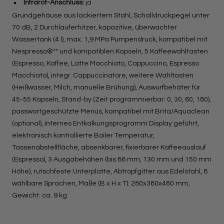
Infrarot-Anschluss:
ja
Grundgehäuse aus lackiertem Stahl, Schalldruckpegel unter
70 dB, 2 Durchlauferhitzer, kapazitive, überwachter
Wassertank (4 l), max. 1,9 MPa Pumpendruck, kompatibel mit
Nespresso®** und kompatiblen Kapseln, 5 Kaffeewahltasten
(Espresso, Kaffee, Latte Macchiato, Cappuccino, Espresso
Macchiato), integr. Cappuccinatore, weitere Wahltasten
(Heißwasser, Milch, manuelle Brühung), Auswurfbehäter für
45-55 Kapseln, Stand-by (Zeit programmierbar: 0, 30, 60, 180),
passwortgeschützte Menüs, kompatibel mit Brita/Aquaclean
(optional), internes Entkalkungsprogramm Display geführt,
elektronisch kontrollierte Boiler Temperatur,
Tassenabstellfläche, absenkbarer, fixierbarer Kaffeeauslauf
(Espresso), 3 Ausgabehöhen (bis 86 mm, 130 mm und 150 mm
Höhe), rutschfeste Unterplatte, Abtropfgitter aus Edelstahl, 8
wählbare Sprachen, Maße (B x H x T): 280x380x480 mm,
Gewicht: ca. 9 kg