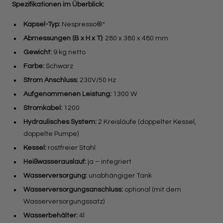
Spezifikationen im Überblick:
Kapsel-Typ:
Nespresso®*
Abmessungen (B x H x T)
: 280 x 380 x 480 mm
Gewicht:
9 kg netto
Farbe:
Schwarz
Strom
Anschluss:
230V/50 Hz
Aufgenommenen Leistung:
1300 W
Stromkabel:
1200
Hydraulisches System:
2 Kreisläufe (doppelter Kessel,
doppelte Pumpe)
Kessel:
rostfreier Stahl
Heißwasserauslauf:
ja – integriert
Wasserversorgung:
unabhängiger Tank
Wasserversorgungsanschluss:
optional (mit dem
Wasserversorgungssatz)
Wasserbehälter:
4l